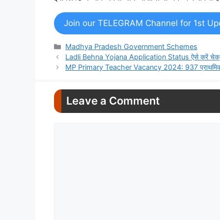
Join our TELEGRAM Channel for 1st Up
Categories
Madhya Pradesh Government Schemes
Ladli Behna Yojana Application Status ऐसे करें चेक, रिज
MP Primary Teacher Vacancy 2024: 937 प्राथमिक शिक्षक 
Leave a Comment
Comment